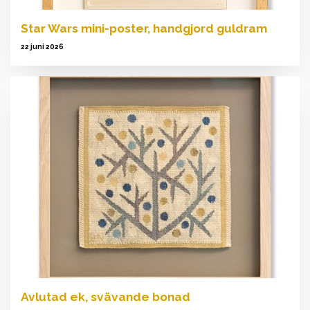
Star Wars mini-poster, handgjord guldram
22 juni 2026
Avlutad ek, svävande bonad