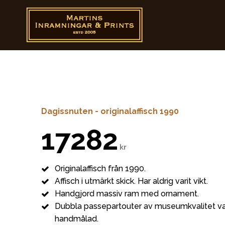
Dagissnuten - originalaffisch 1990
17282
kr
Originalaffisch från 1990.
Affisch i utmärkt skick. Har aldrig varit vikt.
Handgjord massiv ram med ornament.
Dubbla passepartouter av museumkvalitet va
handmålad.