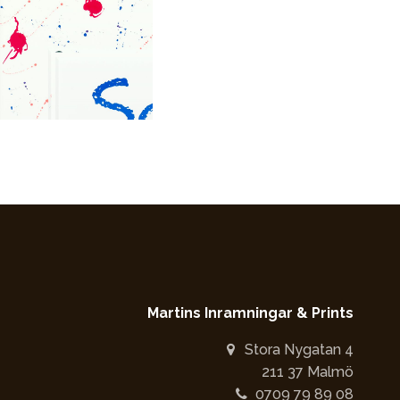
Martins Inramningar & Prints
Stora Nygatan 4
211 37 Malmö
0709 79 89 08