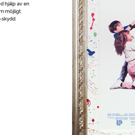
d hjälp av en
m möjligt.
-skydd.